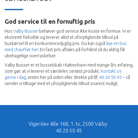
God service til en fornuftig pris
Hos
Valby Busser
behøver god service ikke koste en formue. Vi er
ekstremt fleksible og leverer altid et uforpligtende tilbud på
buskørsel til en konkurrencedygtig pris. Du kan også
leje en bus
med chauffør her
. En fast pris aftales på forhånd så du aldrig får
ubehagelige overraskelser.
Valby Busser er et busselskab i København med mange års erfaring,
som gør, at vi leverer et særdeles seriøst produkt.
Kontakt os
gerne i dag
, enten her på siden eller direkte på tlf.
40 20 50 45
– så
vender vi tilbage med et uforpligtende tilbud snarest muligt.
Vigerslev Alle 168, 1. tv, 2500 Valby
40 20 50 45