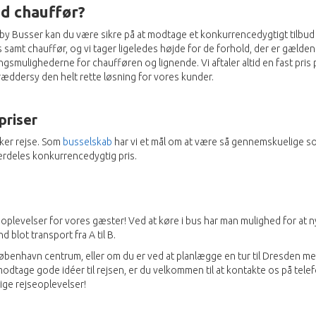
ed chauffør?
 Busser kan du være sikre på at modtage et konkurrencedygtigt tilbud på je
bus samt chauffør, og vi tager ligeledes højde for de forhold, der er gælden
mulighederne for chaufføren og lignende. Vi aftaler altid en fast pris på
kræddersy den helt rette løsning for vores kunder.
 priser
kker rejse. Som
busselskab
har vi et mål om at være så gennemskuelige so
særdeles konkurrencedygtig pris.
oplevelser for vores gæster! Ved at køre i bus har man mulighed for at n
blot transport fra A til B.
benhavn centrum, eller om du er ved at planlægge en tur til Dresden med k
 modtage gode idéer til rejsen, er du velkommen til at kontakte os på tele
lige rejseoplevelser!