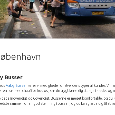
 København
by Busser
 hos
Valby Busser
kører vi med glæde for alverdens typer af kunder. Vi har
ejer en bus med chauffør hos os, kan du trygt læne dig tilbage i sædet og
e både indvendigt og udvendigt. Busserne er meget komfortable, og du ka
bedste rammer for en god stemning i bussen, og du kan glæde dig til at k