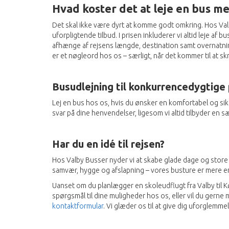
Hvad koster det at leje en bus m
Det skal ikke være dyrt at komme godt omkring. Hos Valby
uforpligtende tilbud. I prisen inkluderer vi altid leje af 
afhænge af rejsens længde, destination samt overnatnings
er et nøgleord hos os – særligt, når det kommer til at s
Busudlejning til konkurrencedygtige
Lej en bus hos os, hvis du ønsker en komfortabel og si
svar på dine henvendelser, ligesom vi altid tilbyder en 
Har du en idé til rejsen?
Hos Valby Busser nyder vi at skabe glade dage og store 
samvær, hygge og afslapning – vores busture er mere end 
Uanset om du planlægger en skoleudflugt fra Valby til Kø
spørgsmål til dine muligheder hos os, eller vil du gerne
kontaktformular
. Vi glæder os til at give dig uforglemme