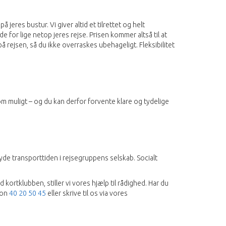
res bustur. Vi giver altid et tilrettet og helt
de for lige netop jeres rejse. Prisen kommer altså til at
 rejsen, så du ikke overraskes ubehageligt. Fleksibilitet
m muligt – og du kan derfor forvente klare og tydelige
yde transporttiden i rejsegruppens selskab. Socialt
ortklubben, stiller vi vores hjælp til rådighed. Har du
fon
40 20 50 45
eller skrive til os via vores